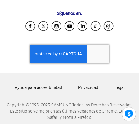
Preguntas Frecuentes
Samsung Costa Rica
Síguenos en:
Samsung Ecuador
Samsung El Salvador
Samsung Guatemala
Samsung Honduras
Samsung Nicaragua
Samsung Panamá
Samsung República Dominicana
Samsung Venezuela
Ayuda para accesibilidad
Privacidad
Legal
Copyright© 1995-2025 SAMSUNG Todos los Derechos Reservados.
Este sitio se ve mejor en las últimas versiones de Chrome, Edge,
Safari y Mozilla Firefox.