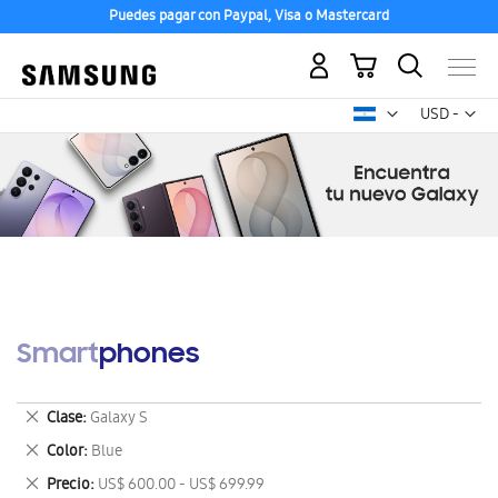
Puedes pagar con Paypal, Visa o Mastercard
Mi carrito
Mon
USD -
dólar
estadounid
Smartphones
Eliminar
Clase
Galaxy S
este
Eliminar
Color
Blue
artículo
este
Eliminar
Precio
US$ 600.00 - US$ 699.99
artículo