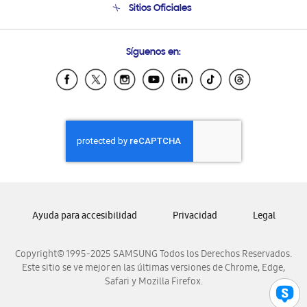
Sitios Oficiales
Soporte vía eMail
Preguntas Frecuentes
Samsung Costa Rica
Síguenos en:
Samsung Ecuador
Samsung El Salvador
Samsung Guatemala
Samsung Honduras
Samsung Nicaragua
Samsung Panamá
Samsung República Dominicana
Samsung Venezuela
Ayuda para accesibilidad
Privacidad
Legal
Copyright© 1995-2025 SAMSUNG Todos los Derechos Reservados.
Este sitio se ve mejor en las últimas versiones de Chrome, Edge,
Safari y Mozilla Firefox.