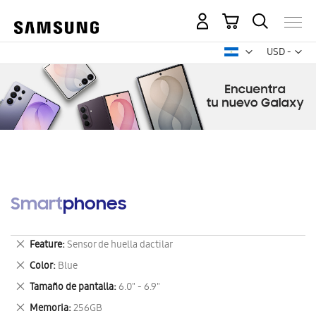
Mi carrito
Mon
USD -
dólar
estadounid
Smartphones
Eliminar
Feature
Sensor de huella dactilar
este
Eliminar
Color
Blue
artículo
este
Eliminar
Tamaño de pantalla
6.0" - 6.9"
artículo
este
Eliminar
Memoria
256GB
artículo