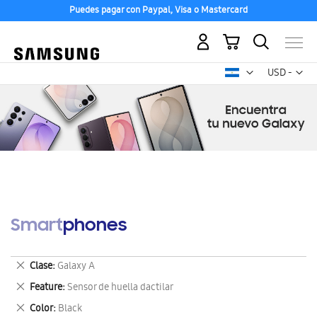
Puedes pagar con Paypal, Visa o Mastercard
Mi carrito
Mon
USD -
dólar
estadounid
Smartphones
Eliminar
Clase
Galaxy A
este
Eliminar
Feature
Sensor de huella dactilar
artículo
este
Eliminar
Color
Black
artículo