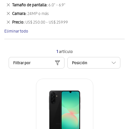
este
Eliminar
Tamaño de pantalla
6.0" - 6.9"
artículo
este
Eliminar
Camara
24MP o más
artículo
este
Eliminar
Precio
US$ 250.00 - US$ 259.99
artículo
este
Eliminar todo
artículo
1
artículo
Filtrar por