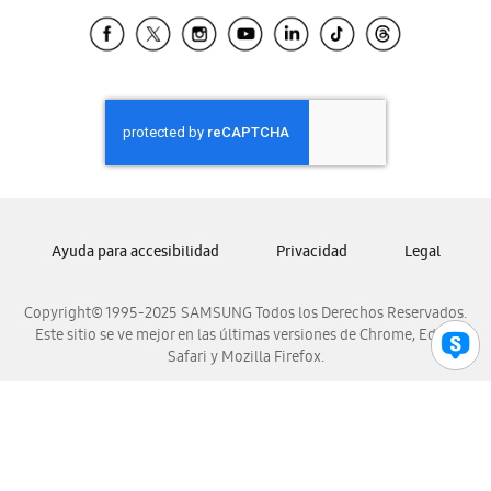
Samsung Ecuador
Samsung El Salvador
Samsung Guatemala
Samsung Honduras
Samsung Nicaragua
Samsung Panamá
Samsung República Dominicana
Samsung Venezuela
Ayuda para accesibilidad
Privacidad
Legal
Copyright© 1995-2025 SAMSUNG Todos los Derechos Reservados.
Este sitio se ve mejor en las últimas versiones de Chrome, Edge,
Safari y Mozilla Firefox.