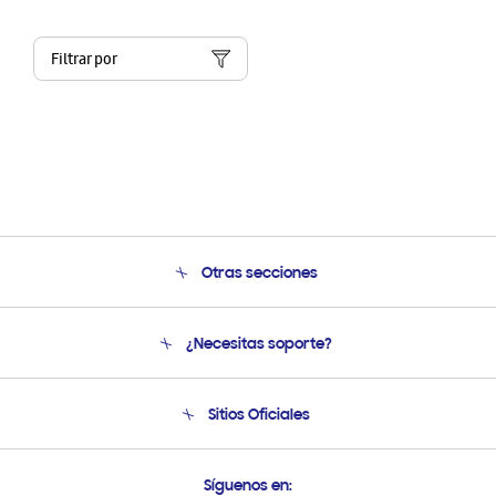
Filtrar por
Otras secciones
Conócenos
¿Necesitas soporte?
Soporte
Condiciones de Compra
Soporte telefónico
Sitios Oficiales
Soporte vía eMail
Preguntas Frecuentes
Samsung Costa Rica
Síguenos en: