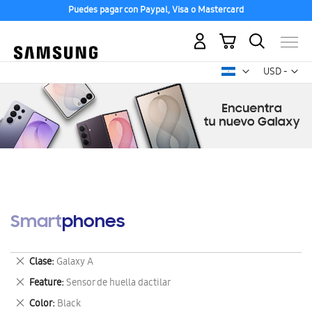
Puedes pagar con Paypal, Visa o Mastercard
Mi carrito
Mon
USD -
dólar
estadounid
Smartphones
Eliminar
Clase
Galaxy A
este
Eliminar
Feature
Sensor de huella dactilar
artículo
este
Eliminar
Color
Black
artículo