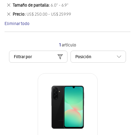
este
Eliminar
Tamaño de pantalla
6.0" - 6.9"
artículo
este
Eliminar
Precio
US$ 250.00 - US$ 259.99
artículo
este
Eliminar todo
artículo
1
artículo
Filtrar por