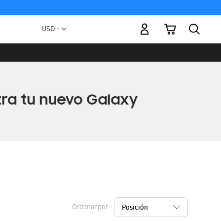
Mi carrito
Moneda
USD -
dólar
estadounidense
Ordenar por