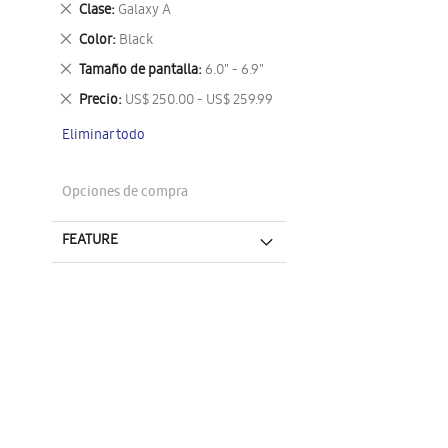
Eliminar
Clase
Galaxy A
este
Eliminar
Color
Black
artículo
este
Eliminar
Tamaño de pantalla
6.0" - 6.9"
artículo
este
Eliminar
Precio
US$ 250.00 - US$ 259.99
artículo
este
Eliminar todo
artículo
Opciones de compra
FEATURE