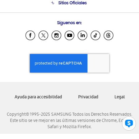
Sitios Oficiales
Soporte vía eMail
Preguntas Frecuentes
Samsung Costa Rica
Síguenos en:
Samsung Ecuador
Samsung El Salvador
Samsung Guatemala
Samsung Honduras
Samsung Nicaragua
Samsung Panamá
Samsung República Dominicana
Samsung Venezuela
Ayuda para accesibilidad
Privacidad
Legal
Copyright© 1995-2025 SAMSUNG Todos los Derechos Reservados.
Este sitio se ve mejor en las últimas versiones de Chrome, Edge,
Safari y Mozilla Firefox.