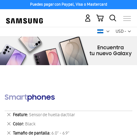
Puedes pagar con Paypal, Visa o Mastercard
Mi carrito
Mon
USD -
dólar
estadounid
Smartphones
Eliminar
Feature
Sensor de huella dactilar
este
Eliminar
Color
Black
artículo
este
Eliminar
Tamaño de pantalla
6.0" - 6.9"
artículo