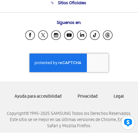
Sitios Oficiales
Soporte vía eMail
Preguntas Frecuentes
Samsung Costa Rica
Síguenos en:
Samsung Ecuador
Samsung El Salvador
Samsung Guatemala
Samsung Honduras
Samsung Nicaragua
Samsung Panamá
Samsung República Dominicana
Samsung Venezuela
Ayuda para accesibilidad
Privacidad
Legal
Copyright© 1995-2025 SAMSUNG Todos los Derechos Reservados.
Este sitio se ve mejor en las últimas versiones de Chrome, Edge,
Safari y Mozilla Firefox.