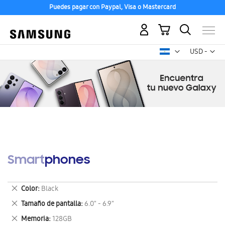
Puedes pagar con Paypal, Visa o Mastercard
Mi carrito
Mon
USD -
dólar
estadounid
Smartphones
Eliminar
Color
Black
este
Eliminar
Tamaño de pantalla
6.0" - 6.9"
artículo
este
Eliminar
Memoria
128GB
artículo