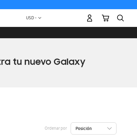
Mi carrito
Moneda
USD -
dólar
estadounidense
Ordenar por