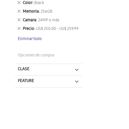
Eliminar
Color
Black
este
Eliminar
Memoria
256GB
artículo
este
Eliminar
Camara
24MP o más
artículo
este
Eliminar
Precio
US$ 250.00 - US$ 259.99
artículo
este
Eliminar todo
artículo
Opciones de compra
CLASE
FEATURE