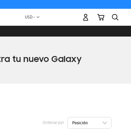
Mi carrito
Moneda
USD -
dólar
estadounidense
Ordenar por