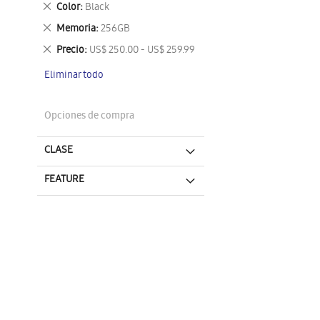
Eliminar
Color
Black
este
Eliminar
Memoria
256GB
artículo
este
Eliminar
Precio
US$ 250.00 - US$ 259.99
artículo
este
Eliminar todo
artículo
Opciones de compra
CLASE
FEATURE