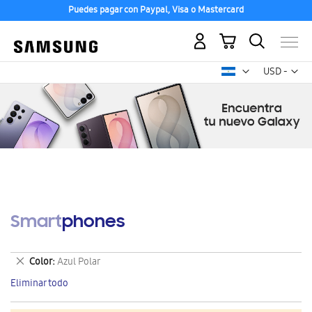
Puedes pagar con Paypal, Visa o Mastercard
Mi carrito
Mon
USD -
dólar
estadounid
Smartphones
Eliminar
Color
Azul Polar
este
Eliminar todo
artículo