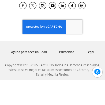
Samsung El Salvador
Samsung Guatemala
Samsung Honduras
Samsung Nicaragua
Samsung Panamá
Samsung República Dominicana
Samsung Venezuela
Ayuda para accesibilidad
Privacidad
Legal
Copyright© 1995-2025 SAMSUNG Todos los Derechos Reservados.
Este sitio se ve mejor en las últimas versiones de Chrome, Edge,
Safari y Mozilla Firefox.