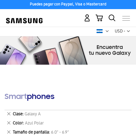
Puedes pagar con Paypal, Visa o Mastercard
Mi carrito
Mon
USD -
dólar
estadounid
Smartphones
Eliminar
Clase
Galaxy A
este
Eliminar
Color
Azul Polar
artículo
este
Eliminar
Tamaño de pantalla
6.0" - 6.9"
artículo