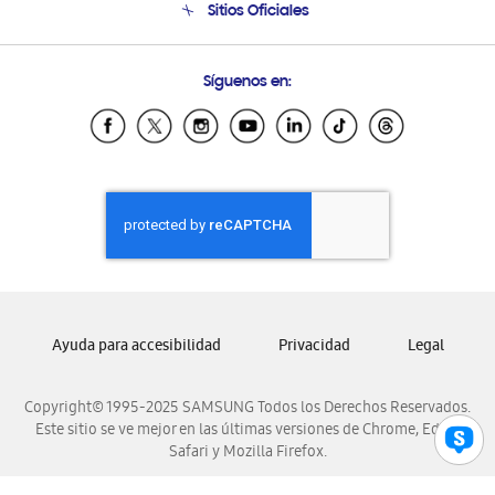
Sitios Oficiales
Soporte vía eMail
Preguntas Frecuentes
Samsung Costa Rica
Síguenos en:
Samsung Ecuador
Samsung El Salvador
Samsung Guatemala
Samsung Honduras
Samsung Nicaragua
Samsung Panamá
Samsung República Dominicana
Samsung Venezuela
Ayuda para accesibilidad
Privacidad
Legal
Copyright© 1995-2025 SAMSUNG Todos los Derechos Reservados.
Este sitio se ve mejor en las últimas versiones de Chrome, Edge,
Safari y Mozilla Firefox.