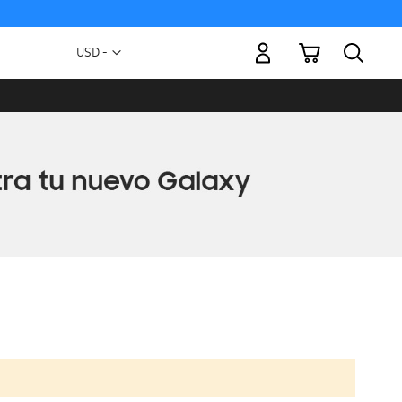
Mi carrito
Moneda
USD -
dólar
estadounidense