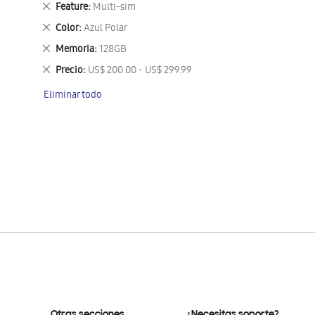
Eliminar
Feature
Multi-sim
este
Eliminar
Color
Azul Polar
artículo
este
Eliminar
Memoria
128GB
artículo
este
Eliminar
Precio
US$ 200.00 - US$ 299.99
artículo
este
Eliminar todo
artículo
Otras secciones
¿Necesitas soporte?