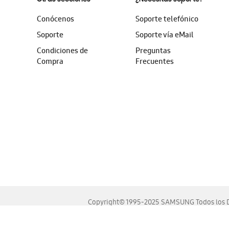
Conócenos
Soporte telefónico
Soporte
Soporte vía eMail
Condiciones de
Preguntas
Compra
Frecuentes
Copyright© 1995-2025 SAMSUNG Todos los D
Este sitio se ve mejor en las últimas versiones de Chrome