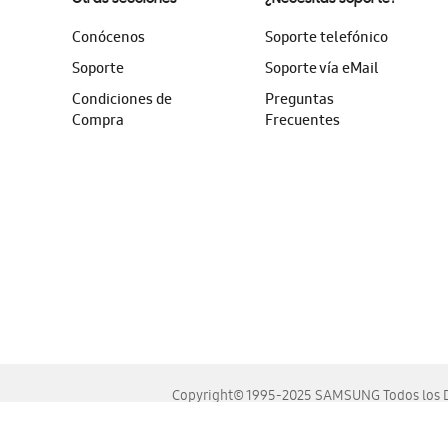
Conócenos
Soporte telefónico
Soporte
Soporte vía eMail
Condiciones de
Preguntas
Compra
Frecuentes
Copyright© 1995-2025 SAMSUNG Todos los D
Este sitio se ve mejor en las últimas versiones de Chrome