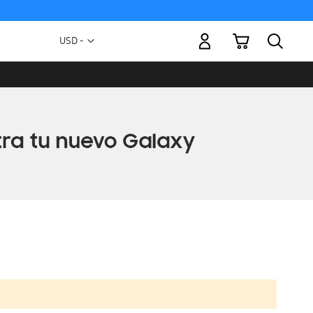
Mi carrito
Moneda
USD -
dólar
estadounidense