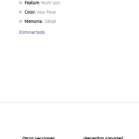
Eliminar
Feature
Multi-sim
este
Eliminar
Color
Azul Polar
artículo
este
Eliminar
Memoria
128GB
artículo
este
Eliminar todo
artículo
Otras secciones
¿Necesitas soporte?