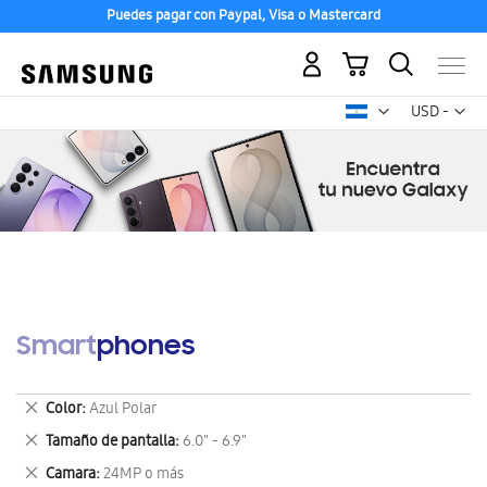
Puedes pagar con Paypal, Visa o Mastercard
Mi carrito
Mon
USD -
dólar
estadounid
Smartphones
Eliminar
Color
Azul Polar
este
Eliminar
Tamaño de pantalla
6.0" - 6.9"
artículo
este
Eliminar
Camara
24MP o más
artículo