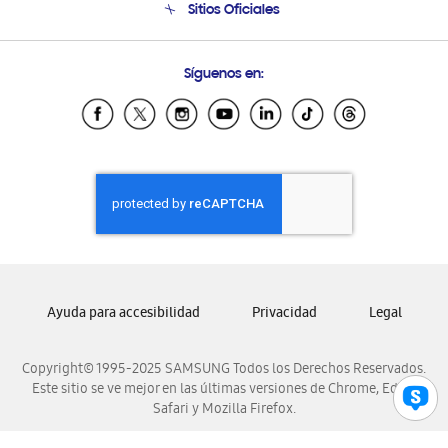
Sitios Oficiales
Soporte vía eMail
Preguntas Frecuentes
Samsung Costa Rica
Síguenos en:
Samsung Ecuador
Samsung El Salvador
Samsung Guatemala
Samsung Honduras
Samsung Nicaragua
Samsung Panamá
Samsung República Dominicana
Samsung Venezuela
Ayuda para accesibilidad
Privacidad
Legal
Copyright© 1995-2025 SAMSUNG Todos los Derechos Reservados.
Este sitio se ve mejor en las últimas versiones de Chrome, Edge,
Safari y Mozilla Firefox.