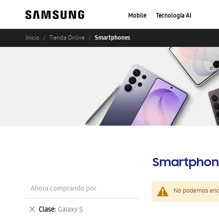
Mobile
Tecnología AI
Smartphones
Inicio
Tienda Online
Smartphon
Ahora comprando por
No podemos enco
Eliminar
Clase
Galaxy S