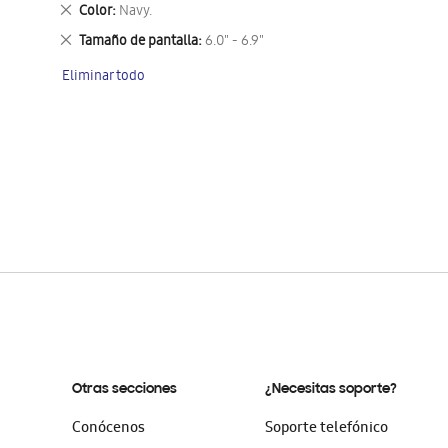
este
Eliminar
Color
Navy.
artículo
este
Eliminar
Tamaño de pantalla
6.0" - 6.9"
artículo
este
Eliminar todo
artículo
Otras secciones
¿Necesitas soporte?
Conócenos
Soporte telefónico