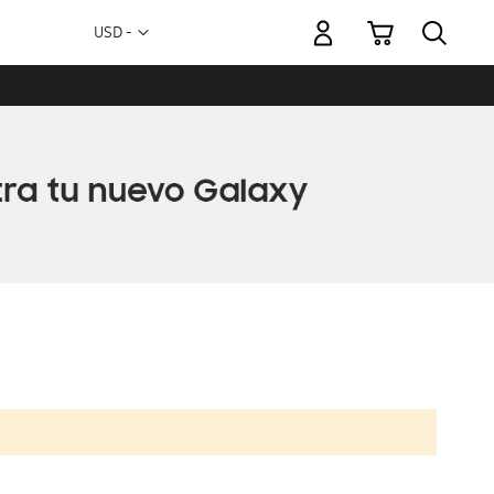
Mi carrito
Moneda
USD -
dólar
estadounidense