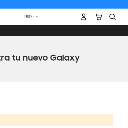
Mi carrito
Moneda
USD -
dólar
estadounidense