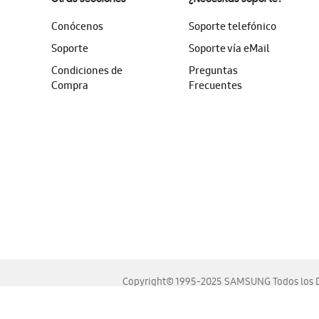
Conócenos
Soporte telefónico
Soporte
Soporte vía eMail
Condiciones de
Preguntas
Compra
Frecuentes
Copyright© 1995-2025 SAMSUNG Todos los D
Este sitio se ve mejor en las últimas versiones de Chrome