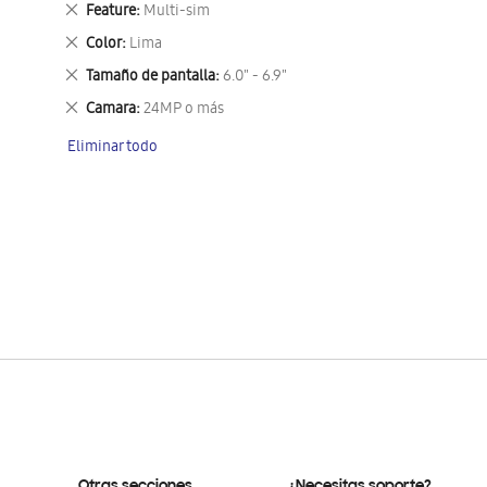
Eliminar
Feature
Multi-sim
este
Eliminar
Color
Lima
artículo
este
Eliminar
Tamaño de pantalla
6.0" - 6.9"
artículo
este
Eliminar
Camara
24MP o más
artículo
este
Eliminar todo
artículo
Otras secciones
¿Necesitas soporte?