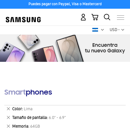
Puedes pagar con Paypal, Visa o Mastercard
Mi carrito
Mon
USD -
dólar
estadounid
Smartphones
Eliminar
Color
Lima
este
Eliminar
Tamaño de pantalla
6.0" - 6.9"
artículo
este
Eliminar
Memoria
64GB
artículo