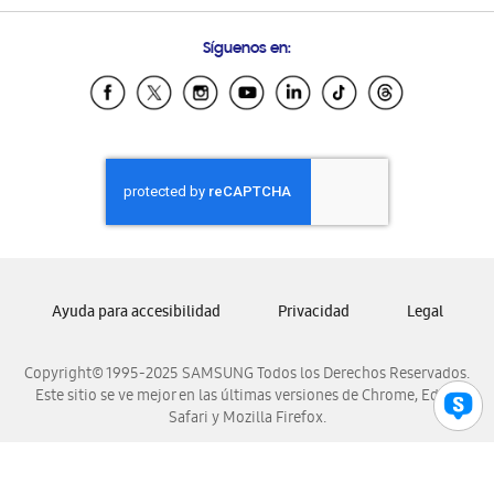
Preguntas Frecuentes
Samsung Costa Rica
Síguenos en:
Samsung Ecuador
Samsung El Salvador
Samsung Guatemala
Samsung Honduras
Samsung Nicaragua
Samsung Panamá
Samsung República Dominicana
Samsung Venezuela
Ayuda para accesibilidad
Privacidad
Legal
Copyright© 1995-2025 SAMSUNG Todos los Derechos Reservados.
Este sitio se ve mejor en las últimas versiones de Chrome, Edge,
Safari y Mozilla Firefox.