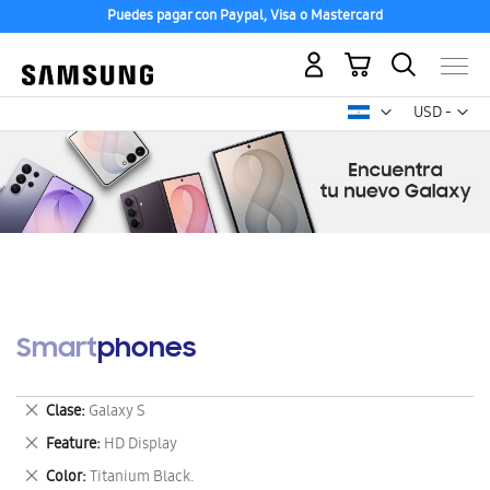
Puedes pagar con Paypal, Visa o Mastercard
Mi carrito
Mon
USD -
dólar
estadounid
Smartphones
Eliminar
Clase
Galaxy S
este
Eliminar
Feature
HD Display
artículo
este
Eliminar
Color
Titanium Black.
artículo