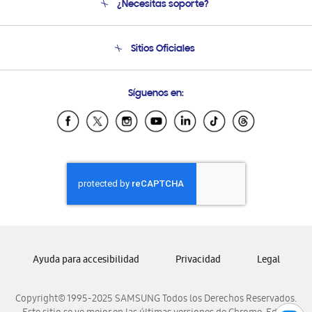
¿Necesitas soporte?
Soporte
Condiciones de Compra
Soporte telefónico
Sitios Oficiales
Soporte vía eMail
Preguntas Frecuentes
Samsung Costa Rica
Síguenos en:
Samsung Ecuador
Samsung El Salvador
Samsung Guatemala
Samsung Honduras
Samsung Nicaragua
Samsung Panamá
Samsung República Dominicana
Samsung Venezuela
Ayuda para accesibilidad
Privacidad
Legal
Copyright© 1995-2025 SAMSUNG Todos los Derechos Reservados.