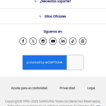
¿Necesitas soporte?
Soporte
Condiciones de Compra
Soporte telefónico
Sitios Oficiales
Soporte vía eMail
Preguntas Frecuentes
Samsung Costa Rica
Síguenos en:
Samsung Ecuador
Samsung El Salvador
Samsung Guatemala
Samsung Honduras
Samsung Nicaragua
Samsung Panamá
Samsung República Dominicana
Samsung Venezuela
Ayuda para accesibilidad
Privacidad
Legal
Copyright© 1995-2025 SAMSUNG Todos los Derechos Reservados.