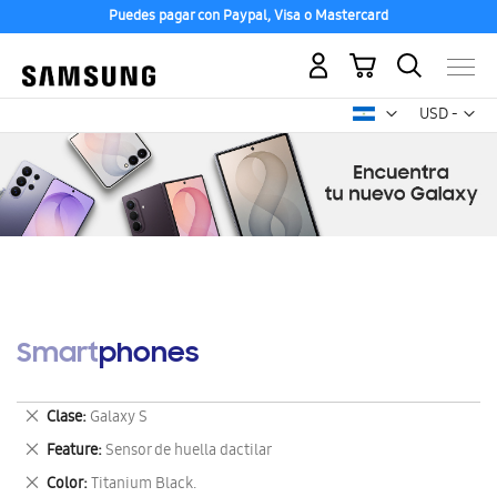
Puedes pagar con Paypal, Visa o Mastercard
Mi carrito
Mon
USD -
dólar
estadounid
Smartphones
Eliminar
Clase
Galaxy S
este
Eliminar
Feature
Sensor de huella dactilar
artículo
este
Eliminar
Color
Titanium Black.
artículo