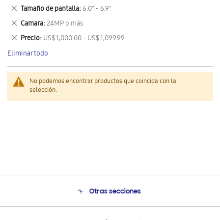
este
Eliminar
Tamaño de pantalla
6.0" - 6.9"
artículo
este
Eliminar
Camara
24MP o más
artículo
este
Eliminar
Precio
US$ 1,000.00 - US$ 1,099.99
artículo
este
Eliminar todo
artículo
No podemos encontrar productos que coincida con la
selección.
Otras secciones
Conócenos