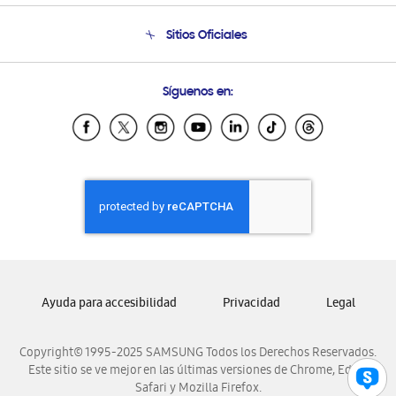
Condiciones de Compra
Soporte telefónico
Sitios Oficiales
Soporte vía eMail
Preguntas Frecuentes
Samsung Costa Rica
Síguenos en:
Samsung Ecuador
Samsung El Salvador
Samsung Guatemala
Samsung Honduras
Samsung Nicaragua
Samsung Panamá
Samsung República Dominicana
Samsung Venezuela
Ayuda para accesibilidad
Privacidad
Legal
Copyright© 1995-2025 SAMSUNG Todos los Derechos Reservados.
Este sitio se ve mejor en las últimas versiones de Chrome, Edge,
Safari y Mozilla Firefox.