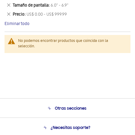
este
Eliminar
Tamaño de pantalla
6.0" - 6.9"
artículo
este
Eliminar
Precio
US$ 0.00 - US$ 999.99
artículo
este
Eliminar todo
artículo
No podemos encontrar productos que coincida con la
selección.
Otras secciones
Conócenos
¿Necesitas soporte?
Soporte