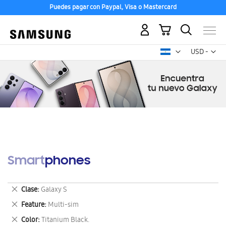
Puedes pagar con Paypal, Visa o Mastercard
Mi carrito
Mon
USD -
dólar
estadounid
Smartphones
Eliminar
Clase
Galaxy S
este
Eliminar
Feature
Multi-sim
artículo
este
Eliminar
Color
Titanium Black.
artículo