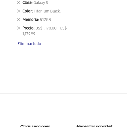
Eliminar
Clase
Galaxy S
este
Eliminar
Color
Titanium Black.
artículo
este
Eliminar
Memoria
512GB
artículo
este
Eliminar
Precio
US$ 1,170.00 - US$
artículo
este
1,179.99
artículo
Eliminar todo
Otras secciones
¿Necesitas soporte?