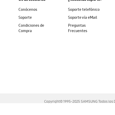
Conócenos
Soporte telefónico
Soporte
Soporte vía eMail
Condiciones de
Preguntas
Compra
Frecuentes
Copyright© 1995-2025 SAMSUNG Todos los D
Este sitio se ve mejor en las últimas versiones de Chrome