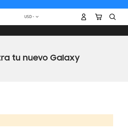
Mi carrito
Moneda
USD -
dólar
estadounidense