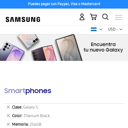
Puedes pagar con Paypal, Visa o Mastercard
Mi carrito
Mon
USD -
dólar
estadounid
Smartphones
Eliminar
Clase
Galaxy S
este
Eliminar
Color
Titanium Black.
artículo
este
Eliminar
Memoria
256GB
artículo