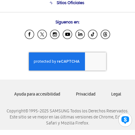
Sitios Oficiales
Soporte vía eMail
Preguntas Frecuentes
Samsung Costa Rica
Síguenos en:
Samsung Ecuador
Samsung El Salvador
Samsung Guatemala
Samsung Honduras
Samsung Nicaragua
Samsung Panamá
Samsung República Dominicana
Samsung Venezuela
Ayuda para accesibilidad
Privacidad
Legal
Copyright© 1995-2025 SAMSUNG Todos los Derechos Reservados.
Este sitio se ve mejor en las últimas versiones de Chrome, Edge,
Safari y Mozilla Firefox.