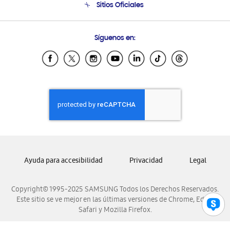
Sitios Oficiales
Soporte vía eMail
Preguntas Frecuentes
Samsung Costa Rica
Síguenos en:
Samsung Ecuador
Samsung El Salvador
Samsung Guatemala
Samsung Honduras
Samsung Nicaragua
Samsung Panamá
Samsung República Dominicana
Samsung Venezuela
Ayuda para accesibilidad
Privacidad
Legal
Copyright© 1995-2025 SAMSUNG Todos los Derechos Reservados.
Este sitio se ve mejor en las últimas versiones de Chrome, Edge,
Safari y Mozilla Firefox.