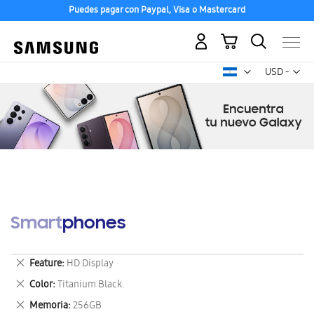
Puedes pagar con Paypal, Visa o Mastercard
Mi carrito
Mon
USD -
dólar
estadounid
Smartphones
Eliminar
Feature
HD Display
este
Eliminar
Color
Titanium Black.
artículo
este
Eliminar
Memoria
256GB
artículo