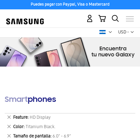
Puedes pagar con Paypal, Visa o Mastercard
Mi carrito
Mon
USD -
dólar
estadounid
Smartphones
Eliminar
Feature
HD Display
este
Eliminar
Color
Titanium Black.
artículo
este
Eliminar
Tamaño de pantalla
6.0" - 6.9"
artículo