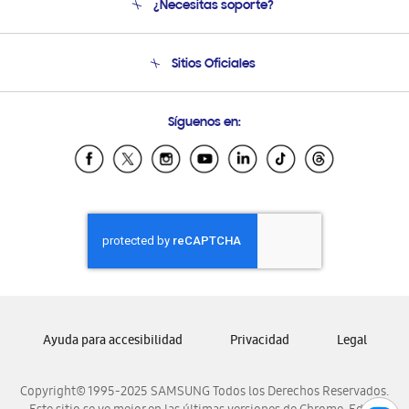
¿Necesitas soporte?
Soporte
Condiciones de Compra
Soporte telefónico
Sitios Oficiales
Soporte vía eMail
Preguntas Frecuentes
Samsung Costa Rica
Síguenos en:
Samsung Ecuador
Samsung El Salvador
Samsung Guatemala
Samsung Honduras
Samsung Nicaragua
Samsung Panamá
Samsung República Dominicana
Samsung Venezuela
Ayuda para accesibilidad
Privacidad
Legal
Copyright© 1995-2025 SAMSUNG Todos los Derechos Reservados.