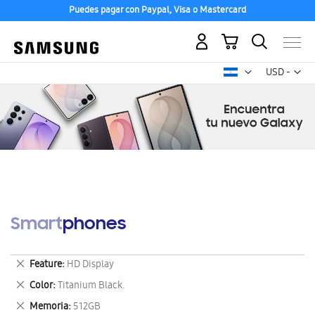
Puedes pagar con Paypal, Visa o Mastercard
Mi carrito
Mon
USD -
dólar
estadounid
Smartphones
Eliminar
Feature
HD Display
este
Eliminar
Color
Titanium Black.
artículo
este
Eliminar
Memoria
512GB
artículo