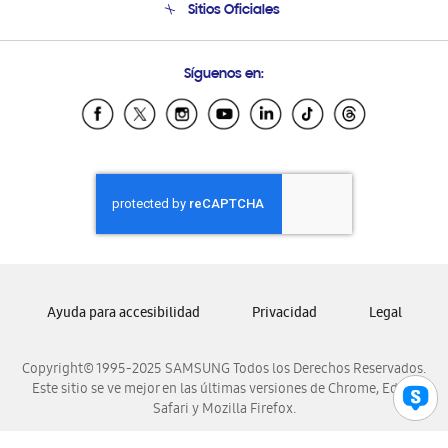
Sitios Oficiales
Soporte vía eMail
Preguntas Frecuentes
Samsung Costa Rica
Síguenos en:
Samsung Ecuador
Samsung El Salvador
Samsung Guatemala
Samsung Honduras
Samsung Nicaragua
Samsung Panamá
Samsung República Dominicana
Samsung Venezuela
Ayuda para accesibilidad
Privacidad
Legal
Copyright© 1995-2025 SAMSUNG Todos los Derechos Reservados.
Este sitio se ve mejor en las últimas versiones de Chrome, Edge,
Safari y Mozilla Firefox.