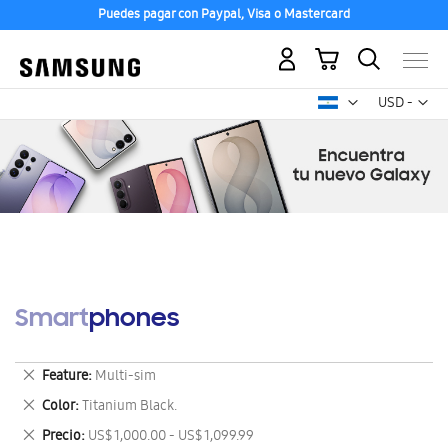
Puedes pagar con Paypal, Visa o Mastercard
Mi carrito
Mon
USD -
dólar
estadounid
Smartphones
Eliminar
Feature
Multi-sim
este
Eliminar
Color
Titanium Black.
artículo
este
Eliminar
Precio
US$ 1,000.00 - US$ 1,099.99
artículo