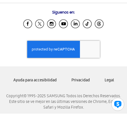
Preguntas Frecuentes
Samsung Costa Rica
Síguenos en:
Samsung Ecuador
Samsung El Salvador
Samsung Guatemala
Samsung Honduras
Samsung Nicaragua
Samsung Panamá
Samsung República Dominicana
Samsung Venezuela
Ayuda para accesibilidad
Privacidad
Legal
Copyright© 1995-2025 SAMSUNG Todos los Derechos Reservados.
Este sitio se ve mejor en las últimas versiones de Chrome, Edge,
Safari y Mozilla Firefox.