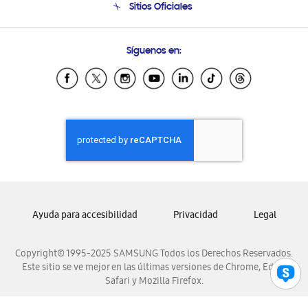
Sitios Oficiales
Soporte vía eMail
Preguntas Frecuentes
Samsung Costa Rica
Síguenos en:
Samsung Ecuador
Samsung El Salvador
Samsung Guatemala
Samsung Honduras
Samsung Nicaragua
Samsung Panamá
Samsung República Dominicana
Samsung Venezuela
Ayuda para accesibilidad
Privacidad
Legal
Copyright© 1995-2025 SAMSUNG Todos los Derechos Reservados.
Este sitio se ve mejor en las últimas versiones de Chrome, Edge,
Safari y Mozilla Firefox.