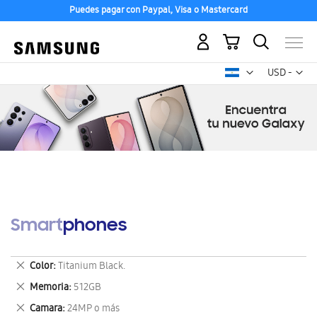
Puedes pagar con Paypal, Visa o Mastercard
Mi carrito
Mon
USD -
dólar
estadounid
Smartphones
Eliminar
Color
Titanium Black.
este
Eliminar
Memoria
512GB
artículo
este
Eliminar
Camara
24MP o más
artículo