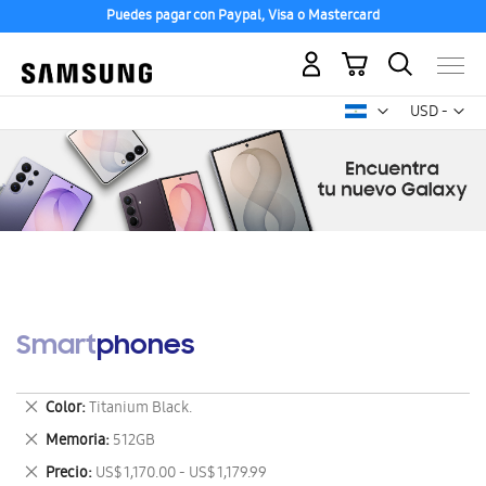
Puedes pagar con Paypal, Visa o Mastercard
Mi carrito
Mon
USD -
dólar
estadounid
Smartphones
Eliminar
Color
Titanium Black.
este
Eliminar
Memoria
512GB
artículo
este
Eliminar
Precio
US$ 1,170.00 - US$ 1,179.99
artículo