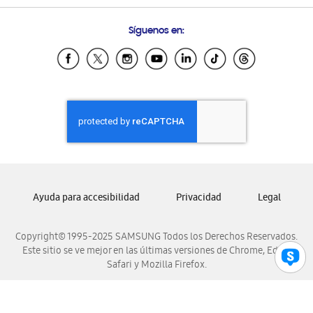
Preguntas Frecuentes
Samsung Costa Rica
Síguenos en:
Samsung Ecuador
Samsung El Salvador
Samsung Guatemala
Samsung Honduras
Samsung Nicaragua
Samsung Panamá
Samsung República Dominicana
Samsung Venezuela
Ayuda para accesibilidad
Privacidad
Legal
Copyright© 1995-2025 SAMSUNG Todos los Derechos Reservados.
Este sitio se ve mejor en las últimas versiones de Chrome, Edge,
Safari y Mozilla Firefox.