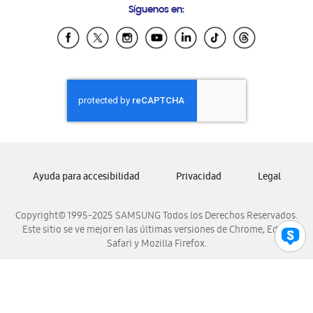
Síguenos en:
Samsung Ecuador
Samsung El Salvador
Samsung Guatemala
Samsung Honduras
Samsung Nicaragua
Samsung Panamá
Samsung República Dominicana
Samsung Venezuela
Ayuda para accesibilidad
Privacidad
Legal
Copyright© 1995-2025 SAMSUNG Todos los Derechos Reservados.
Este sitio se ve mejor en las últimas versiones de Chrome, Edge,
Safari y Mozilla Firefox.