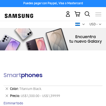
Puedes pagar con Paypal, Visa o Mastercard
Mi carrito
Mon
USD -
dólar
estadounid
Smartphones
Eliminar
Color
Titanium Black.
este
Eliminar
Precio
US$ 1,300.00 - US$ 1,399.99
artículo
este
Eliminar todo
artículo