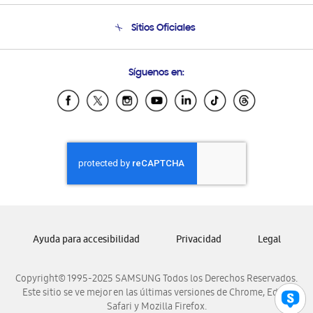
Condiciones de Compra
Soporte telefónico
Sitios Oficiales
Soporte vía eMail
Preguntas Frecuentes
Samsung Costa Rica
Síguenos en:
Samsung Ecuador
Samsung El Salvador
Samsung Guatemala
Samsung Honduras
Samsung Nicaragua
Samsung Panamá
Samsung República Dominicana
Samsung Venezuela
Ayuda para accesibilidad
Privacidad
Legal
Copyright© 1995-2025 SAMSUNG Todos los Derechos Reservados.
Este sitio se ve mejor en las últimas versiones de Chrome, Edge,
Safari y Mozilla Firefox.