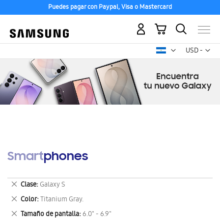
Puedes pagar con Paypal, Visa o Mastercard
Mi carrito
Mon
USD -
dólar
estadounid
Smartphones
Eliminar
Clase
Galaxy S
este
Eliminar
Color
Titanium Gray.
artículo
este
Eliminar
Tamaño de pantalla
6.0" - 6.9"
artículo