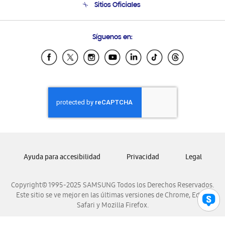
Sitios Oficiales
Soporte vía eMail
Preguntas Frecuentes
Samsung Costa Rica
Síguenos en:
Samsung Ecuador
Samsung El Salvador
Samsung Guatemala
Samsung Honduras
Samsung Nicaragua
Samsung Panamá
Samsung República Dominicana
Samsung Venezuela
Ayuda para accesibilidad
Privacidad
Legal
Copyright© 1995-2025 SAMSUNG Todos los Derechos Reservados.
Este sitio se ve mejor en las últimas versiones de Chrome, Edge,
Safari y Mozilla Firefox.