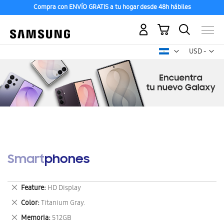
Compra con ENVÍO GRATIS a tu hogar desde 48h hábiles
Mi carrito
Mon
USD -
dólar
estadounid
Smartphones
Eliminar
Feature
HD Display
este
Eliminar
Color
Titanium Gray.
artículo
este
Eliminar
Memoria
512GB
artículo