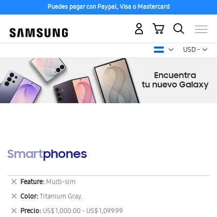
Puedes pagar con Paypal, Visa o Mastercard
Mi carrito
Mon
USD -
dólar
estadounid
Smartphones
Eliminar
Feature
Multi-sim
este
Eliminar
Color
Titanium Gray.
artículo
este
Eliminar
Precio
US$ 1,000.00 - US$ 1,099.99
artículo