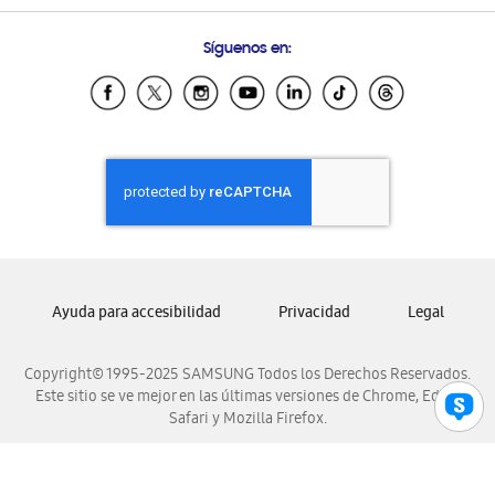
Preguntas Frecuentes
Samsung Costa Rica
Síguenos en:
Samsung Ecuador
Samsung El Salvador
Samsung Guatemala
Samsung Honduras
Samsung Nicaragua
Samsung Panamá
Samsung República Dominicana
Samsung Venezuela
Ayuda para accesibilidad
Privacidad
Legal
Copyright© 1995-2025 SAMSUNG Todos los Derechos Reservados.
Este sitio se ve mejor en las últimas versiones de Chrome, Edge,
Safari y Mozilla Firefox.