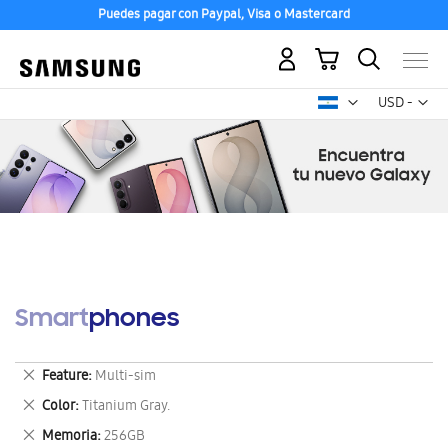
Puedes pagar con Paypal, Visa o Mastercard
Mi carrito
Mon
USD -
dólar
estadounid
Smartphones
Eliminar
Feature
Multi-sim
este
Eliminar
Color
Titanium Gray.
artículo
este
Eliminar
Memoria
256GB
artículo