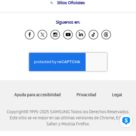
Sitios Oficiales
Soporte vía eMail
Preguntas Frecuentes
Samsung Costa Rica
Síguenos en:
Samsung Ecuador
Samsung El Salvador
Samsung Guatemala
Samsung Honduras
Samsung Nicaragua
Samsung Panamá
Samsung República Dominicana
Samsung Venezuela
Ayuda para accesibilidad
Privacidad
Legal
Copyright© 1995-2025 SAMSUNG Todos los Derechos Reservados.
Este sitio se ve mejor en las últimas versiones de Chrome, Edge,
Safari y Mozilla Firefox.