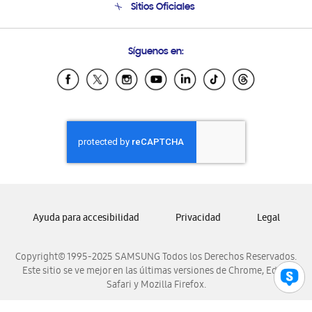
Sitios Oficiales
Soporte vía eMail
Preguntas Frecuentes
Samsung Costa Rica
Síguenos en:
Samsung Ecuador
Samsung El Salvador
Samsung Guatemala
Samsung Honduras
Samsung Nicaragua
Samsung Panamá
Samsung República Dominicana
Samsung Venezuela
Ayuda para accesibilidad
Privacidad
Legal
Copyright© 1995-2025 SAMSUNG Todos los Derechos Reservados.
Este sitio se ve mejor en las últimas versiones de Chrome, Edge,
Safari y Mozilla Firefox.