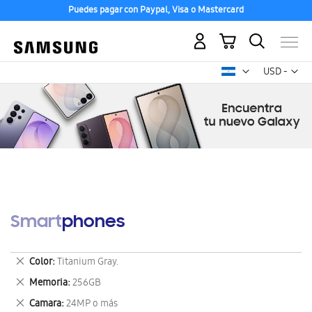
Puedes pagar con Paypal, Visa o Mastercard
Mi carrito
Mon
USD -
dólar
estadounid
Smartphones
Eliminar
Color
Titanium Gray.
este
Eliminar
Memoria
256GB
artículo
este
Eliminar
Camara
24MP o más
artículo