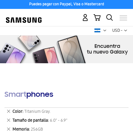
Puedes pagar con Paypal, Visa o Mastercard
Mi carrito
Mon
USD -
dólar
estadounid
Smartphones
Eliminar
Color
Titanium Gray.
este
Eliminar
Tamaño de pantalla
6.0" - 6.9"
artículo
este
Eliminar
Memoria
256GB
artículo