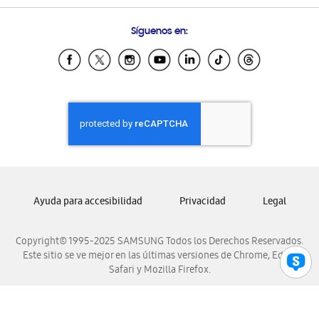
Preguntas Frecuentes
Samsung Costa Rica
Síguenos en:
Samsung Ecuador
Samsung El Salvador
Samsung Guatemala
Samsung Honduras
Samsung Nicaragua
Samsung Panamá
Samsung República Dominicana
Samsung Venezuela
Ayuda para accesibilidad
Privacidad
Legal
Copyright© 1995-2025 SAMSUNG Todos los Derechos Reservados.
Este sitio se ve mejor en las últimas versiones de Chrome, Edge,
Safari y Mozilla Firefox.