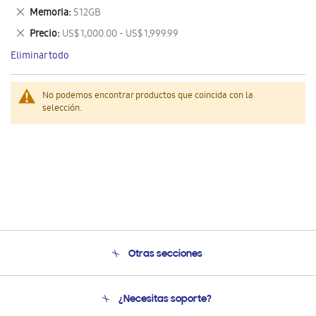
este
Eliminar
Memoria
512GB
artículo
este
Eliminar
Precio
US$ 1,000.00 - US$ 1,999.99
artículo
este
Eliminar todo
artículo
No podemos encontrar productos que coincida con la
selección.
Otras secciones
Conócenos
¿Necesitas soporte?
Soporte