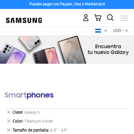
Puedes pagar con Paypal, Visa o Mastercard
Mi carrito
Mon
USD -
dólar
estadounid
Smartphones
Eliminar
Clase
Galaxy S
este
Eliminar
Color
Titanium Violet
artículo
este
Eliminar
Tamaño de pantalla
6.0" - 6.9"
artículo