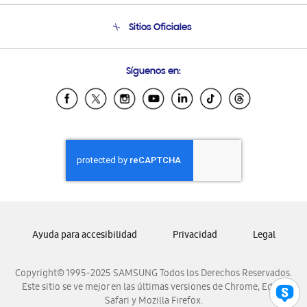
Condiciones de Compra
Soporte telefónico
Sitios Oficiales
Soporte vía eMail
Preguntas Frecuentes
Samsung Costa Rica
Síguenos en:
Samsung Ecuador
Samsung El Salvador
Samsung Guatemala
Samsung Honduras
Samsung Nicaragua
Samsung Panamá
Samsung República Dominicana
Samsung Venezuela
Ayuda para accesibilidad
Privacidad
Legal
Copyright© 1995-2025 SAMSUNG Todos los Derechos Reservados.
Este sitio se ve mejor en las últimas versiones de Chrome, Edge,
Safari y Mozilla Firefox.