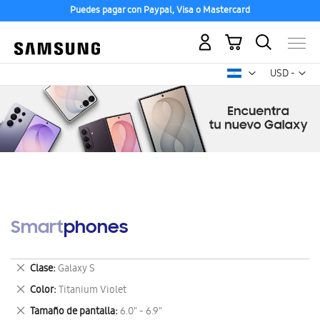
Puedes pagar con Paypal, Visa o Mastercard
Mi carrito
Mon
USD -
dólar
estadounid
Smartphones
Eliminar
Clase
Galaxy S
este
Eliminar
Color
Titanium Violet
artículo
este
Eliminar
Tamaño de pantalla
6.0" - 6.9"
artículo