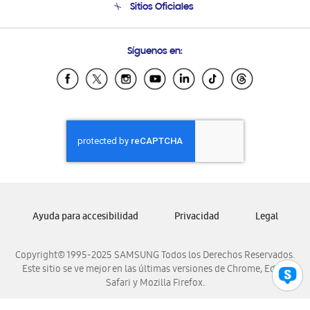
Sitios Oficiales
Soporte vía eMail
Preguntas Frecuentes
Samsung Costa Rica
Síguenos en:
Samsung Ecuador
Samsung El Salvador
Samsung Guatemala
Samsung Honduras
Samsung Nicaragua
Samsung Panamá
Samsung República Dominicana
Samsung Venezuela
Ayuda para accesibilidad
Privacidad
Legal
Copyright© 1995-2025 SAMSUNG Todos los Derechos Reservados.
Este sitio se ve mejor en las últimas versiones de Chrome, Edge,
Safari y Mozilla Firefox.