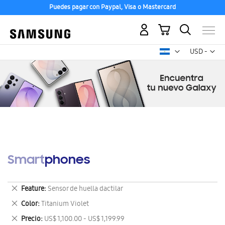
Puedes pagar con Paypal, Visa o Mastercard
Mi carrito
Mon
USD -
dólar
estadounid
Smartphones
Eliminar
Feature
Sensor de huella dactilar
este
Eliminar
Color
Titanium Violet
artículo
este
Eliminar
Precio
US$ 1,100.00 - US$ 1,199.99
artículo