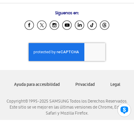
Preguntas Frecuentes
Samsung Costa Rica
Síguenos en:
Samsung Ecuador
Samsung El Salvador
Samsung Guatemala
Samsung Honduras
Samsung Nicaragua
Samsung Panamá
Samsung República Dominicana
Samsung Venezuela
Ayuda para accesibilidad
Privacidad
Legal
Copyright© 1995-2025 SAMSUNG Todos los Derechos Reservados.
Este sitio se ve mejor en las últimas versiones de Chrome, Edge,
Safari y Mozilla Firefox.