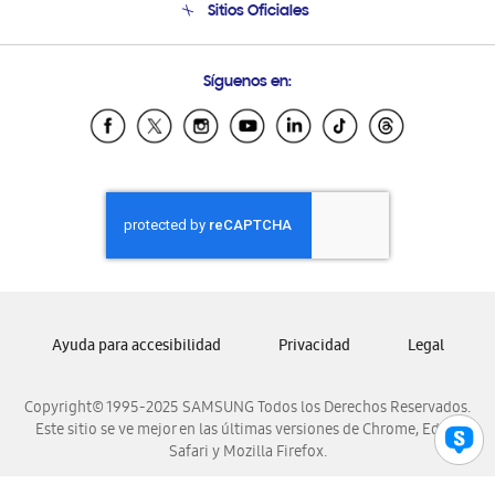
Sitios Oficiales
Soporte vía eMail
Preguntas Frecuentes
Samsung Costa Rica
Síguenos en:
Samsung Ecuador
Samsung El Salvador
Samsung Guatemala
Samsung Honduras
Samsung Nicaragua
Samsung Panamá
Samsung República Dominicana
Samsung Venezuela
Ayuda para accesibilidad
Privacidad
Legal
Copyright© 1995-2025 SAMSUNG Todos los Derechos Reservados.
Este sitio se ve mejor en las últimas versiones de Chrome, Edge,
Safari y Mozilla Firefox.