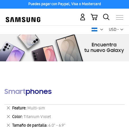
Puedes pagar con Paypal, Visa o Mastercard
Mi carrito
Mon
USD -
dólar
estadounid
Smartphones
Eliminar
Feature
Multi-sim
este
Eliminar
Color
Titanium Violet
artículo
este
Eliminar
Tamaño de pantalla
6.0" - 6.9"
artículo