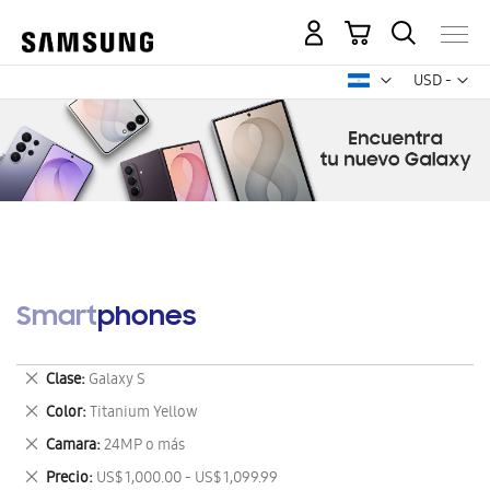
Mi carrito
Mon
USD -
dólar
estadounid
Smartphones
Eliminar
Clase
Galaxy S
este
Eliminar
Color
Titanium Yellow
artículo
este
Eliminar
Camara
24MP o más
artículo
este
Eliminar
Precio
US$ 1,000.00 - US$ 1,099.99
artículo