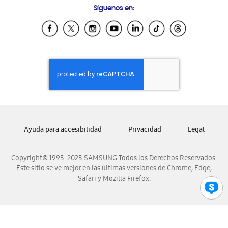
Síguenos en:
Samsung Ecuador
Samsung El Salvador
Samsung Guatemala
Samsung Honduras
Samsung Nicaragua
Samsung Panamá
Samsung República Dominicana
Samsung Venezuela
Ayuda para accesibilidad
Privacidad
Legal
Copyright© 1995-2025 SAMSUNG Todos los Derechos Reservados.
Este sitio se ve mejor en las últimas versiones de Chrome, Edge,
Safari y Mozilla Firefox.