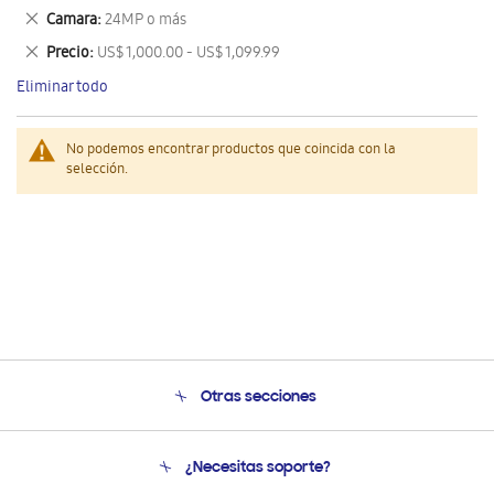
este
Eliminar
Camara
24MP o más
artículo
este
Eliminar
Precio
US$ 1,000.00 - US$ 1,099.99
artículo
este
Eliminar todo
artículo
No podemos encontrar productos que coincida con la
selección.
Otras secciones
Conócenos
¿Necesitas soporte?
Soporte