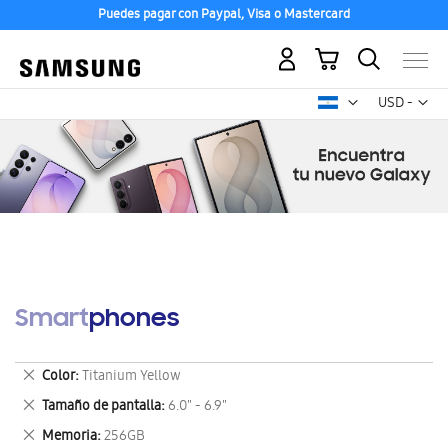
Puedes pagar con Paypal, Visa o Mastercard
Mi carrito
Mon
USD -
dólar
estadounid
Smartphones
Eliminar
Color
Titanium Yellow
este
Eliminar
Tamaño de pantalla
6.0" - 6.9"
artículo
este
Eliminar
Memoria
256GB
artículo