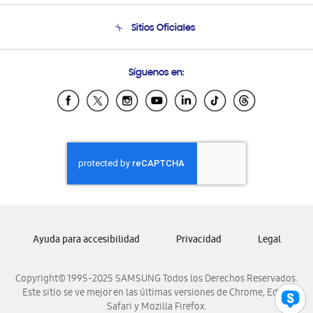
Condiciones de Compra
Soporte telefónico
Sitios Oficiales
Soporte vía eMail
Preguntas Frecuentes
Samsung Costa Rica
Síguenos en:
Samsung Ecuador
Samsung El Salvador
Samsung Guatemala
Samsung Honduras
Samsung Nicaragua
Samsung Panamá
Samsung República Dominicana
Samsung Venezuela
Ayuda para accesibilidad
Privacidad
Legal
Copyright© 1995-2025 SAMSUNG Todos los Derechos Reservados.
Este sitio se ve mejor en las últimas versiones de Chrome, Edge,
Safari y Mozilla Firefox.