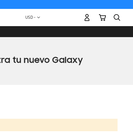
Mi carrito
Moneda
USD -
dólar
estadounidense