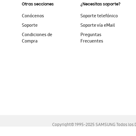
Otras secciones
¿Necesitas soporte?
Conócenos
Soporte telefónico
Soporte
Soporte vía eMail
Condiciones de
Preguntas
Compra
Frecuentes
Copyright© 1995-2025 SAMSUNG Todos los D
Este sitio se ve mejor en las últimas versiones de Chrome