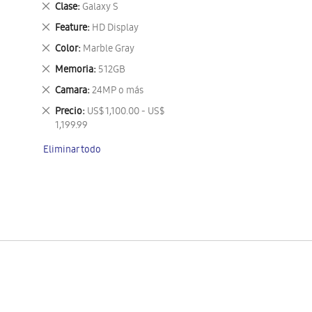
Eliminar
Clase
Galaxy S
este
Eliminar
Feature
HD Display
artículo
este
Eliminar
Color
Marble Gray
artículo
este
Eliminar
Memoria
512GB
artículo
este
Eliminar
Camara
24MP o más
artículo
este
Eliminar
Precio
US$ 1,100.00 - US$
artículo
este
1,199.99
artículo
Eliminar todo