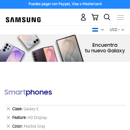
Puedes pagar con Paypal, Visa o Mastercard
Mi carrito
Mon
USD -
dólar
estadounid
Smartphones
Eliminar
Clase
Galaxy S
este
Eliminar
Feature
HD Display
artículo
este
Eliminar
Color
Marble Gray
artículo