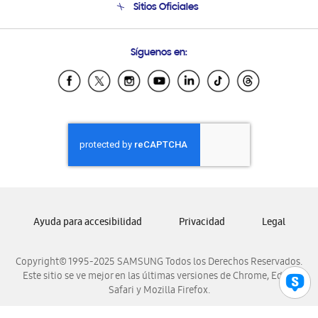
Sitios Oficiales
Soporte vía eMail
Preguntas Frecuentes
Samsung Costa Rica
Síguenos en:
Samsung Ecuador
Samsung El Salvador
Samsung Guatemala
Samsung Honduras
Samsung Nicaragua
Samsung Panamá
Samsung República Dominicana
Samsung Venezuela
Ayuda para accesibilidad
Privacidad
Legal
Copyright© 1995-2025 SAMSUNG Todos los Derechos Reservados.
Este sitio se ve mejor en las últimas versiones de Chrome, Edge,
Safari y Mozilla Firefox.