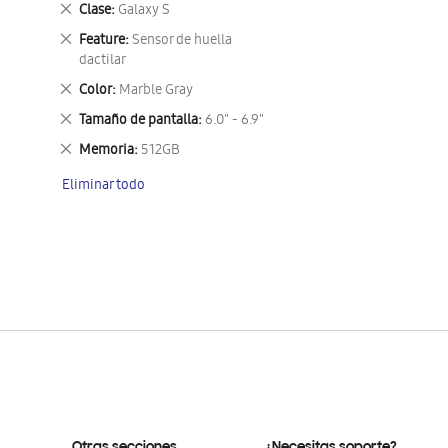
Eliminar
Clase
Galaxy S
este
Eliminar
Feature
Sensor de huella
artículo
este
dactilar
artículo
Eliminar
Color
Marble Gray
este
Eliminar
Tamaño de pantalla
6.0" - 6.9"
artículo
este
Eliminar
Memoria
512GB
artículo
este
Eliminar todo
artículo
Otras secciones
¿Necesitas soporte?