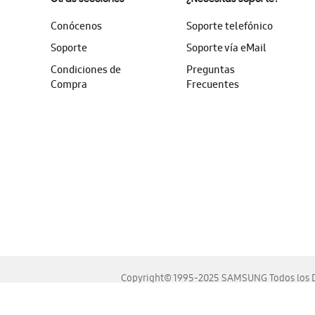
Conócenos
Soporte telefónico
Soporte
Soporte vía eMail
Condiciones de
Preguntas
Compra
Frecuentes
Copyright© 1995-2025 SAMSUNG Todos los D
Este sitio se ve mejor en las últimas versiones de Chrome