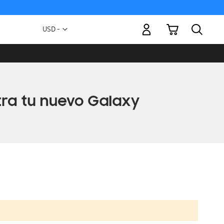
Mi carrito
Moneda
USD -
dólar
estadounidense