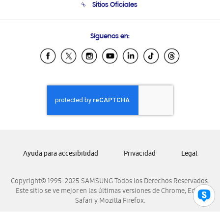
Sitios Oficiales
Soporte vía eMail
Preguntas Frecuentes
Samsung Costa Rica
Síguenos en:
Samsung Ecuador
Samsung El Salvador
Samsung Guatemala
Samsung Honduras
Samsung Nicaragua
Samsung Panamá
Samsung República Dominicana
Samsung Venezuela
Ayuda para accesibilidad
Privacidad
Legal
Copyright© 1995-2025 SAMSUNG Todos los Derechos Reservados.
Este sitio se ve mejor en las últimas versiones de Chrome, Edge,
Safari y Mozilla Firefox.