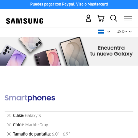
Puedes pagar con Paypal, Visa o Mastercard
Mi carrito
Mon
USD -
dólar
estadounid
Smartphones
Eliminar
Clase
Galaxy S
este
Eliminar
Color
Marble Gray
artículo
este
Eliminar
Tamaño de pantalla
6.0" - 6.9"
artículo