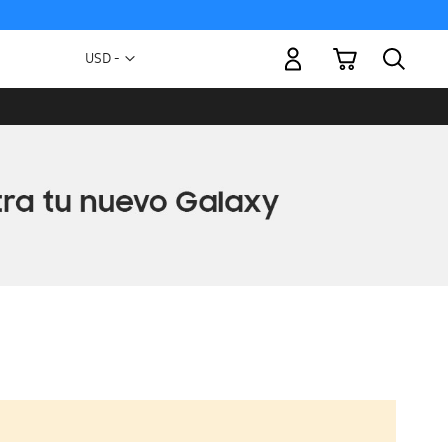
Mi carrito
Moneda
USD -
dólar
estadounidense