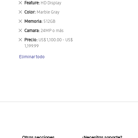
Eliminar
Feature
HD Display
este
Eliminar
Color
Marble Gray
artículo
este
Eliminar
Memoria
512GB
artículo
este
Eliminar
Camara
24MP o más
artículo
este
Eliminar
Precio
US$ 1,100.00 - US$
artículo
este
1,199.99
artículo
Eliminar todo
Otras secciones
¿Necesitas soporte?