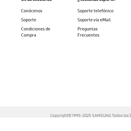
Conócenos
Soporte telefónico
Soporte
Soporte vía eMail
Condiciones de
Preguntas
Compra
Frecuentes
Copyright© 1995-2025 SAMSUNG Todos los D
Este sitio se ve mejor en las últimas versiones de Chrome