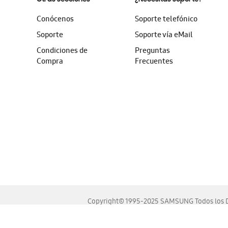
Conócenos
Soporte telefónico
Soporte
Soporte vía eMail
Condiciones de
Preguntas
Compra
Frecuentes
Copyright© 1995-2025 SAMSUNG Todos los D
Este sitio se ve mejor en las últimas versiones de Chrome