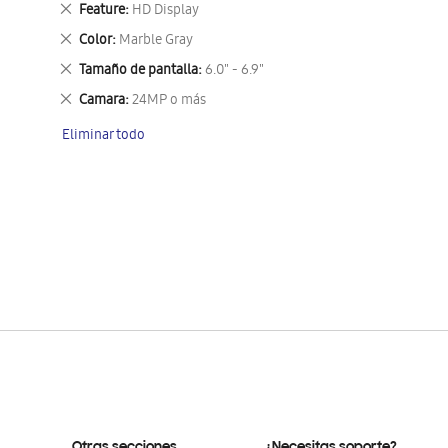
Eliminar
Feature
HD Display
este
Eliminar
Color
Marble Gray
artículo
este
Eliminar
Tamaño de pantalla
6.0" - 6.9"
artículo
este
Eliminar
Camara
24MP o más
artículo
este
Eliminar todo
artículo
Otras secciones
¿Necesitas soporte?