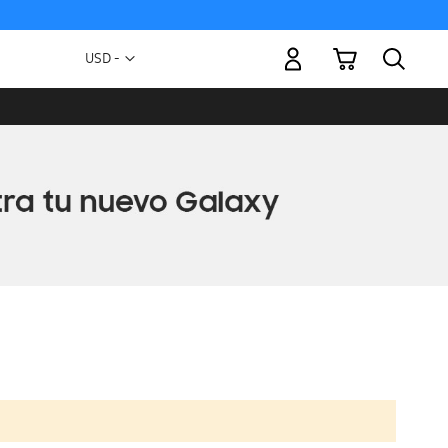
Mi carrito
Moneda
USD -
dólar
estadounidense