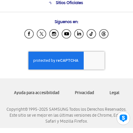
Sitios Oficiales
Soporte vía eMail
Preguntas Frecuentes
Samsung Costa Rica
Síguenos en:
Samsung Ecuador
Samsung El Salvador
Samsung Guatemala
Samsung Honduras
Samsung Nicaragua
Samsung Panamá
Samsung República Dominicana
Samsung Venezuela
Ayuda para accesibilidad
Privacidad
Legal
Copyright© 1995-2025 SAMSUNG Todos los Derechos Reservados.
Este sitio se ve mejor en las últimas versiones de Chrome, Edge,
Safari y Mozilla Firefox.