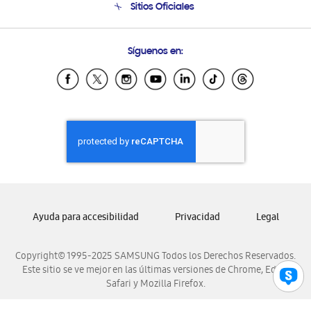
Sitios Oficiales
Soporte vía eMail
Preguntas Frecuentes
Samsung Costa Rica
Síguenos en:
Samsung Ecuador
Samsung El Salvador
Samsung Guatemala
Samsung Honduras
Samsung Nicaragua
Samsung Panamá
Samsung República Dominicana
Samsung Venezuela
Ayuda para accesibilidad
Privacidad
Legal
Copyright© 1995-2025 SAMSUNG Todos los Derechos Reservados.
Este sitio se ve mejor en las últimas versiones de Chrome, Edge,
Safari y Mozilla Firefox.