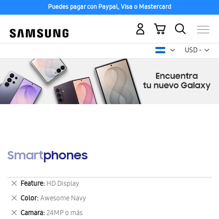
Puedes pagar con Paypal, Visa o Mastercard
Mi carrito
Mon
USD -
dólar
estadounid
Smartphones
Eliminar
Feature
HD Display
este
Eliminar
Color
Awesome Navy
artículo
este
Eliminar
Camara
24MP o más
artículo