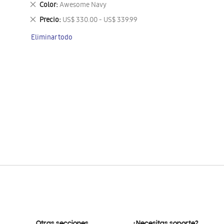
Eliminar
Color
Awesome Navy
este
Eliminar
Precio
US$ 330.00 - US$ 339.99
artículo
este
Eliminar todo
artículo
Otras secciones
¿Necesitas soporte?