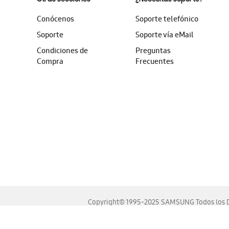
Conócenos
Soporte telefónico
Soporte
Soporte vía eMail
Condiciones de
Preguntas
Compra
Frecuentes
Copyright© 1995-2025 SAMSUNG Todos los D
Este sitio se ve mejor en las últimas versiones de Chrome