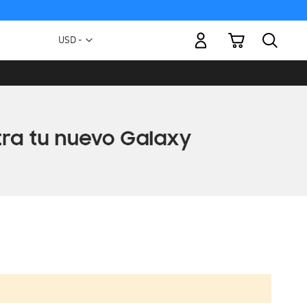
Mi carrito
Moneda
USD -
dólar
estadounidense